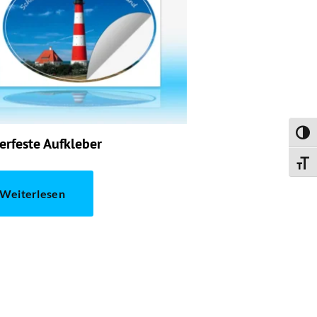
Umsch
erfeste Aufkleber
Schri
Weiterlesen