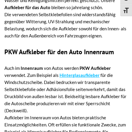
Wasser und Reinigungsmitteln perfekt geschützt. Unsere
Aufkleber für das Auto
bleiben so jahrelang schön.
Schri
Die verwendeten Selbstklebefolien sind widerstandsfähig
gegenüber Witterung, UV-Strahlung und mechanischer
Belastung, wodurch sich die Aufkleber sowohl für den Innen- als
auch für den Außenbereich von Fahrzeugen eignen.
PKW Aufkleber für den Auto Innenraum
Auch im
Innenraum
von Autos werden
PKW Aufkleber
verwendet. Zum Beispiel als
Hinterglasaufkleber
für die
Windschutzscheibe. Dabei bedrucken wir transparente
Selbstklebefolie oder Adhäsionsfolie seitenverkehrt, damit das
Druckbild von außen lesbar ist. Beidseitig lesbare Aufkleber für
die Autoscheibe produzieren wir mit einer Sperrschicht
(Deckweiß).
Aufkleber im Innenraum von Autos bieten praktische
Einsatzmöglichkeiten. Oft erfüllen sie funktionale Zwecke, zum
Beispiel als Hinweisaufkleber für Bedienelemente, für