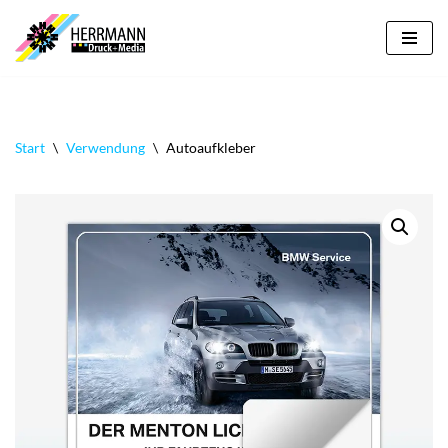
Zum
Inhalt
springen
Start
\
Verwendung
\
Autoaufkleber