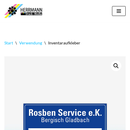
Zum
Inhalt
springen
Start
\
Verwendung
\
Inventaraufkleber