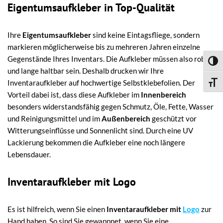
Eigentumsaufkleber in Top-Qualität
Ihre
Eigentumsaufkleber
sind keine Eintagsfliege, sondern
markieren möglicherweise bis zu mehreren Jahren einzelne
Gegenstände Ihres Inventars. Die Aufkleber müssen also robust
Umsch
und lange haltbar sein. Deshalb drucken wir Ihre
Inventaraufkleber auf hochwertige Selbstklebefolien. Der
Schri
Vorteil dabei ist, dass diese Aufkleber im
Innenbereich
besonders widerstandsfähig gegen Schmutz, Öle, Fette, Wasser
und Reinigungsmittel und im
Außenbereich
geschützt vor
Witterungseinflüsse und Sonnenlicht sind. Durch eine UV
Lackierung bekommen die Aufkleber eine noch längere
Lebensdauer.
Inventaraufkleber mit Logo
Es ist hilfreich, wenn Sie einen
Inventaraufkleber mit
Logo
zur
Hand haben. So sind Sie gewappnet, wenn Sie eine