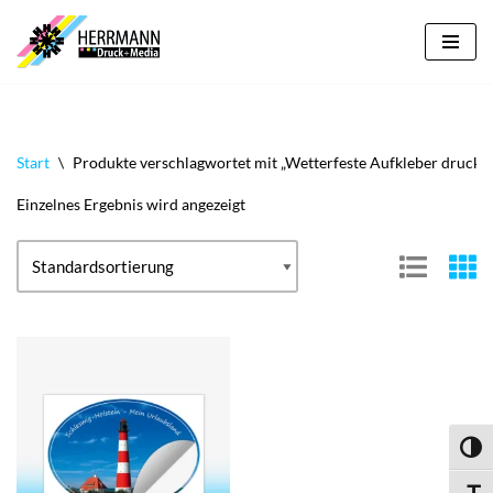
Zum
Inhalt
springen
Start
\
Produkte verschlagwortet mit „Wetterfeste Aufkleber drucken
Einzelnes Ergebnis wird angezeigt
Umsch