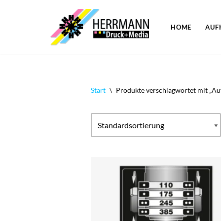
Zum
HOME
AUF
Inhalt
springen
Start
\
Produkte verschlagwortet mit „Auf