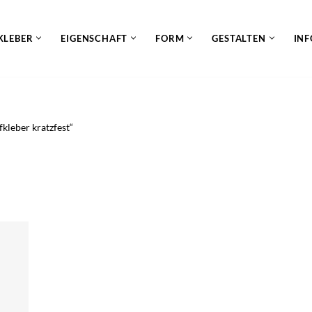
KLEBER
EIGENSCHAFT
FORM
GESTALTEN
INF
kleber kratzfest“